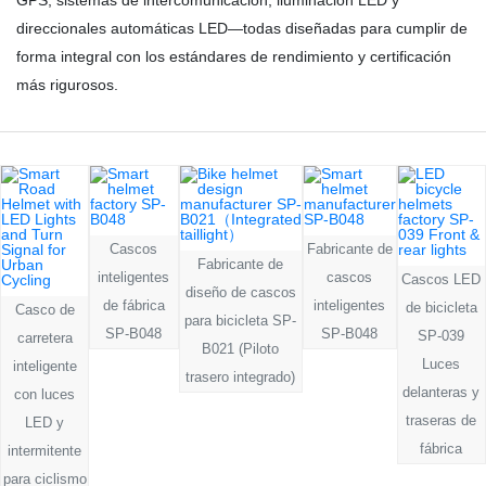
GPS, sistemas de intercomunicación, iluminación LED y
direccionales automáticas LED—todas diseñadas para cumplir de
forma integral con los estándares de rendimiento y certificación
más rigurosos.
Cascos
Fabricante de
Fabricante de
inteligentes
cascos
Cascos LED
diseño de cascos
de fábrica
inteligentes
de bicicleta
Casco de
para bicicleta SP-
SP-B048
SP-B048
SP-039
carretera
B021 (Piloto
Luces
inteligente
trasero integrado)
delanteras y
con luces
traseras de
LED y
fábrica
intermitente
para ciclismo