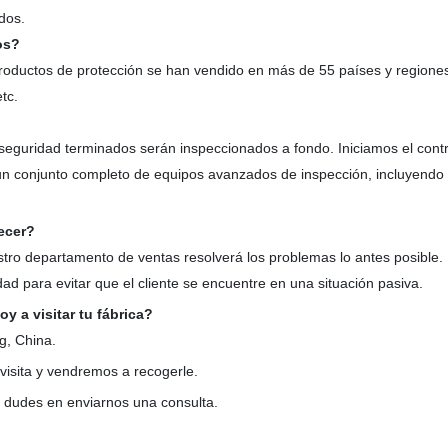
dos.
os?
productos de protección se han vendido en más de 55 países y regione
tc.
 seguridad terminados serán inspeccionados a fondo. Iniciamos el contr
un conjunto completo de equipos avanzados de inspección, incluyendo
ecer?
uestro departamento de ventas resolverá los problemas lo antes posib
ad para evitar que el cliente se encuentre en una situación pasiva.
 a visitar tu fábrica?
g, China.
 visita y vendremos a recogerle.
o dudes en enviarnos una consulta.