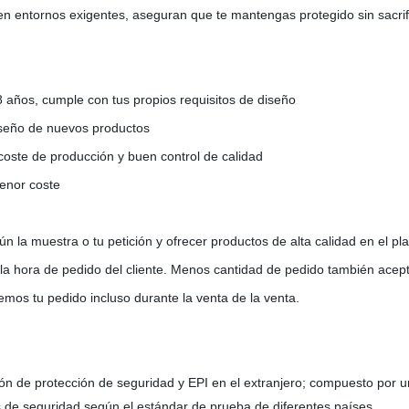
 en entornos exigentes, aseguran que te mantengas protegido sin sacrif
ños, cumple con tus propios requisitos de diseño
diseño de nuevos productos
ste de producción y buen control de calidad
menor coste
n la muestra o tu petición y ofrecer productos de alta calidad en el pl
n la hora de pedido del cliente. Menos cantidad de pedido también ace
remos tu pedido incluso durante la venta de la venta.
ión de protección de seguridad y EPI en el extranjero; compuesto por u
 de seguridad según el estándar de prueba de diferentes países.